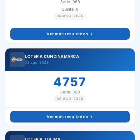
Serie: 068
Quinta: 8
04 AGO. 2026
Ver más resultados →
LOTERÍA CUNDINAMARCA
03 ago. 2026
4757
Serie: 320
03 AGO. 2026
Ver más resultados →
LOTERÍA TOLIMA