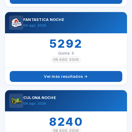
FANTÁSTICA NOCHE
06 ago. 2026
5292
Quinta: 6
06 AGO. 2026
Ver más resultados →
CULONA NOCHE
06 ago. 2026
8240
06 AGO. 2026