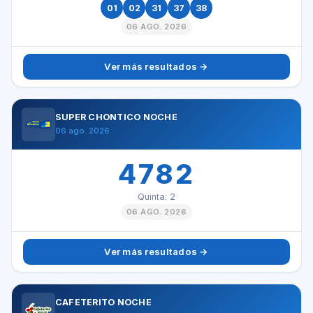
01
02
31
37
38
06 AGO. 2026
Ver más resultados →
SUPER CHONTICO NOCHE
06 ago. 2026
4782
Quinta: 2
06 AGO. 2026
Ver más resultados →
CAFETERITO NOCHE