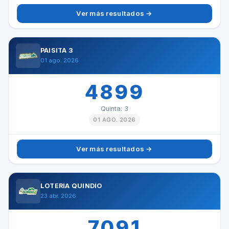
Ver más resultados →
PAISITA 3
01 ago. 2026
4899
Quinta: 3
01 AGO. 2026
Ver más resultados →
LOTERÍA QUINDÍO
23 abr. 2026
7091