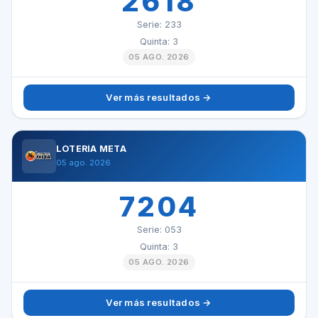
2618
Serie: 233
Quinta: 3
05 AGO. 2026
Ver más resultados →
LOTERÍA META
05 ago. 2026
7204
Serie: 053
Quinta: 3
05 AGO. 2026
Ver más resultados →