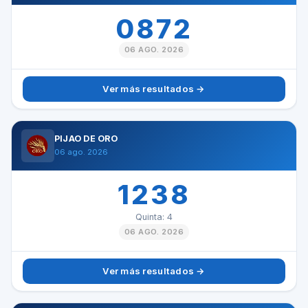
0872
06 AGO. 2026
Ver más resultados →
PIJAO DE ORO
06 ago. 2026
1238
Quinta: 4
06 AGO. 2026
Ver más resultados →