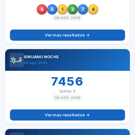
4
5
1
3
7
4
06 AGO. 2026
Ver más resultados →
SINUANO NOCHE
06 ago. 2026
7456
Quinta: 6
06 AGO. 2026
Ver más resultados →