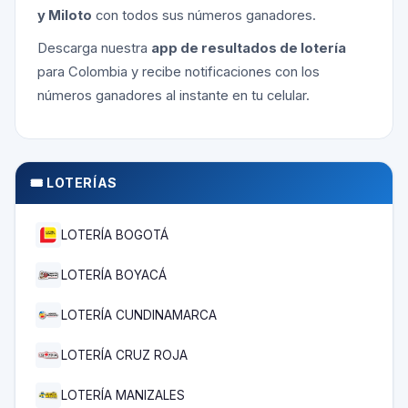
y Miloto
con todos sus números ganadores.
Descarga nuestra
app de resultados de lotería
para Colombia y recibe notificaciones con los
números ganadores al instante en tu celular.
🎟️ LOTERÍAS
LOTERÍA BOGOTÁ
LOTERÍA BOYACÁ
LOTERÍA CUNDINAMARCA
LOTERÍA CRUZ ROJA
LOTERÍA MANIZALES