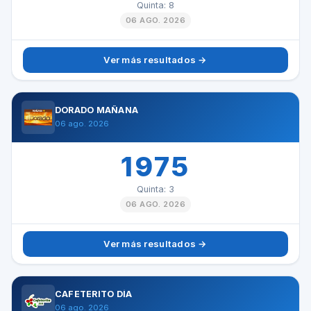
Quinta: 8
06 AGO. 2026
Ver más resultados →
DORADO MAÑANA
06 ago. 2026
1975
Quinta: 3
06 AGO. 2026
Ver más resultados →
CAFETERITO DÍA
06 ago. 2026